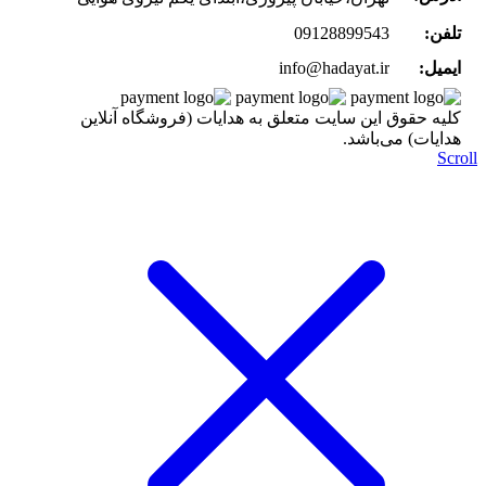
تلفن:
09128899543
ایمیل:
info@hadayat.ir
کليه حقوق اين سايت متعلق به هدایات (فروشگاه آنلاین
هدایات) می‌باشد.
Scr