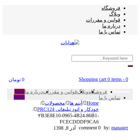
فروشگاه
وبلاگ
قوانین و مقررات
درباره ما
تماس با ما
Shopping cart
0 items
-
0
0
تومان
Main
Categories
فروشگاه
وبلاگ
قوانین و مقررات
درباره ما
menu
تماس با ما
Home
/
آیتم ها
/
محصولات
/
خودکار و اتود تبلیغاتی PRC124
/
۲B3E8E10-0965-4B24-86B1-
FCECDDDF9CA6
۲B3E8E10-
0 comment
by:
manager
آذر 8, 1398