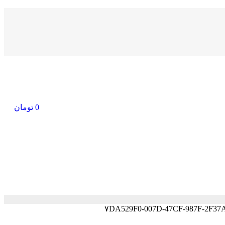
0
تومان
۷DA529F0-007D-47CF-987F-2F37