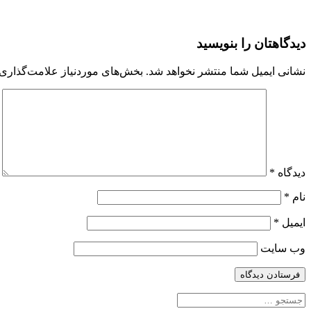
007D-
دیدگاهتان را بنویسید
47CF-
987F-
نشانی ایمیل شما منتشر نخواهد شد.
بخش‌های موردنیاز علامت‌گذاری 
2F37A17B15EB
دیدگاه
*
نام
*
ایمیل
*
وب‌ سایت
جستجو