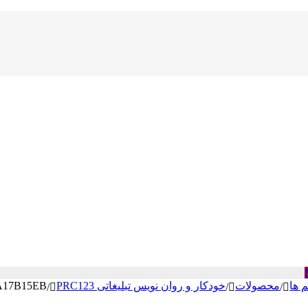
م ها
محصولات
خودکار و روان نویس تبلیغاتی PRC123
A17B15EB
/
/
/