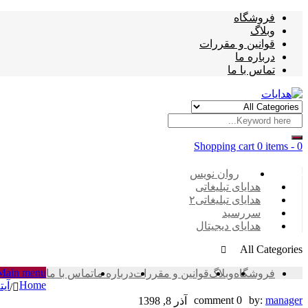
فروشگاه
وبلاگ
قوانین و مقررات
درباره ما
تماس با ما
Shopping cart
0 items
-
0
Categories
روان نویس
هدایای تبلیغاتی
هدایای تبلیغاتی۲
سررسید
هدایای دیجیتال
All Categories
Main menu
فروشگاه
وبلاگ
قوانین و مقررات
درباره ما
تماس با ما
Home
آیت
/
۷DA529F0-
0 comment
by:
manager
آذر 8, 1398