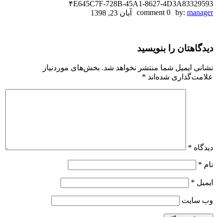
۴E645C7F-728B-45A1-8627-4D3A83329593
۴E645C7F-
0 comment
by:
manager
آبان 23, 1398
728B-
دیدگاهتان را بنویسید
45A1-
8627-
نشانی ایمیل شما منتشر نخواهد شد.
بخش‌های موردنیاز
علامت‌گذاری شده‌اند
*
4D3A83329593
دیدگاه
*
نام
*
ایمیل
*
وب‌ سایت