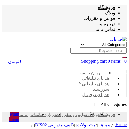
فروشگاه
وبلاگ
قوانین و مقررات
درباره ما
تماس با ما
Shopping cart
0 items
-
0
0
تومان
Categories
روان نویس
هدایای تبلیغاتی
هدایای تبلیغاتی۲
سررسید
هدایای دیجیتال
All Categories
Main
فروشگاه
وبلاگ
قوانین و مقررات
درباره ما
تماس با ما
menu
Home
آیتم ها
محصولات
کیف مدیریتی BIS02
/
/
/
/