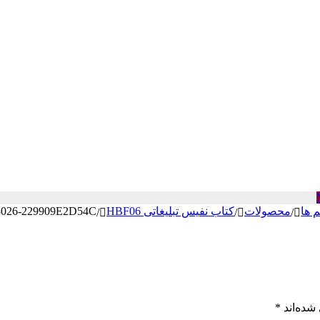
م ها
محصولات
کتاب نفیس تبلیغاتی HBF06
8026-229909E2D54C
/
/
/
شده‌اند
*