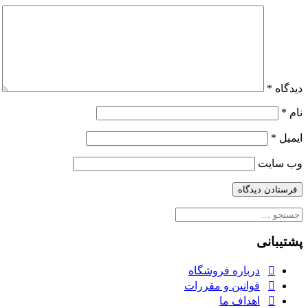
229909E2D54C
دیدگاه
*
نام
*
ایمیل
*
وب‌ سایت
جستجو
برای:
پشتیبانی
درباره فروشگاه
قوانین و مقررات
اهداف ما