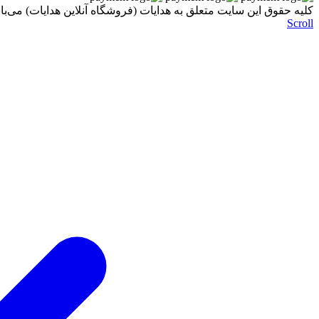
کليه حقوق اين سايت متعلق به هدایات (فروشگاه آنلاین هدایات) می‌با
Scroll