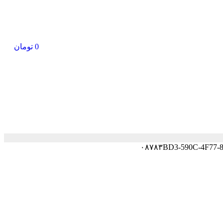
0
تومان
۰۸۷۸۳BD3-590C-4F77-