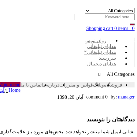
Shopping cart
0 items
-
0
Categories
روان نویس
هدایای تبلیغاتی
هدایای تبلیغاتی۲
سررسید
هدایای دیجیتال
All Categories
Main menu
فروشگاه
وبلاگ
قوانین و مقررات
درباره ما
تماس با ما
Home
آیت
/
۰۸۷۸۳BD3-
0 comment
by:
manager
آبان 20, 1398
590C-
دیدگاهتان را بنویسید
4F77-
8026-
نشانی ایمیل شما منتشر نخواهد شد.
بخش‌های موردنیاز علامت‌گذاری 