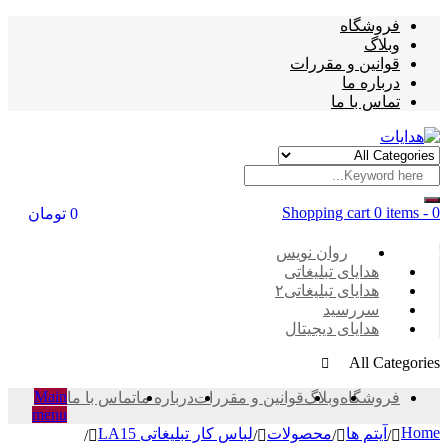
فروشگاه
وبلاگ
قوانین و مقررات
درباره ما
تماس با ما
Shopping cart
0 items
-
0
0
تومان
Categories
روان نویس
هدایای تبلیغاتی
هدایای تبلیغاتی۲
سررسید
هدایای دیجیتال
All Categories
Main
فروشگاه
وبلاگ
قوانین و مقررات
درباره ما
تماس با ما
menu
Home
آیتم ها
محصولات
لباس کار تبلیغاتی LA15
/
/
/
/