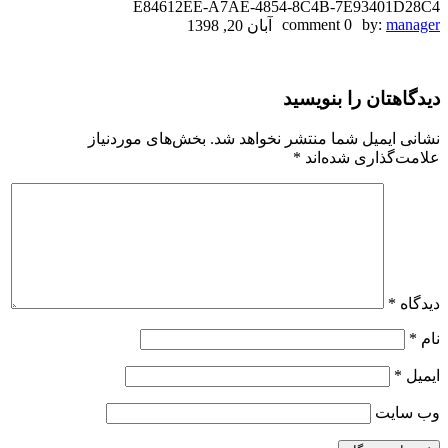
E84612EE-A7AE-4854-8C4B-7E93401D28C4
E84612EE-
0 comment
by:
manager
آبان 20, 1398
A7AE-
دیدگاهتان را بنویسید
4854-
8C4B-
نشانی ایمیل شما منتشر نخواهد شد.
بخش‌های موردنیاز
علامت‌گذاری شده‌اند
*
7E93401D28C4
دیدگاه
*
نام
*
ایمیل
*
وب‌ سایت