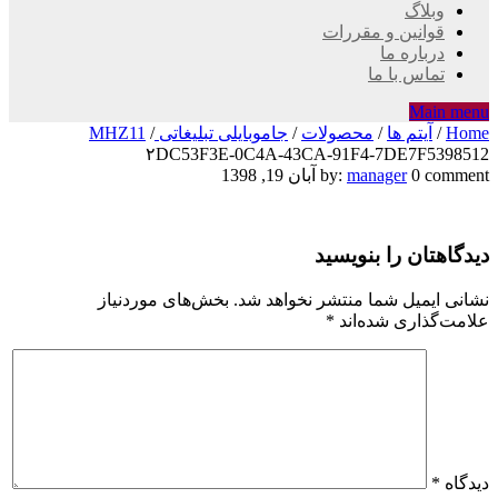
وبلاگ
قوانین و مقررات
درباره ما
تماس با ما
Main menu
Home
/
آیتم ها
/
محصولات
/
جاموبایلی تبلیغاتی MHZ11
/
۲DC53F3E-0C4A-43CA-91F4-7DE7F5398512
۲DC53F3E-
0 comment
manager
by:
آبان 19, 1398
0C4A-
دیدگاهتان را بنویسید
43CA-
91F4-
نشانی ایمیل شما منتشر نخواهد شد.
بخش‌های موردنیاز
علامت‌گذاری شده‌اند
*
7DE7F5398512
دیدگاه
*