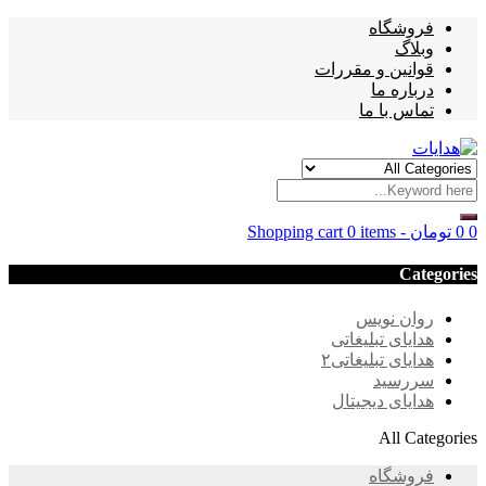
فروشگاه
وبلاگ
قوانین و مقررات
درباره ما
تماس با ما
0
0
تومان
-
0 items
Shopping cart
Categories
روان نویس
هدایای تبلیغاتی
هدایای تبلیغاتی۲
سررسید
هدایای دیجیتال
All Categories
فروشگاه