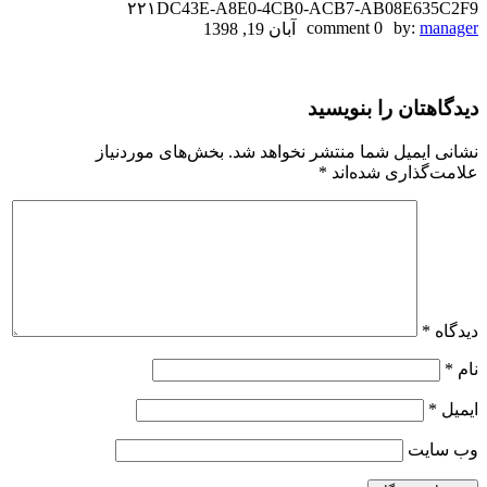
۲۲۱DC43E-A8E0-4CB0-ACB7-AB08E635C2F9
۲۲۱DC43E-
0 comment
by:
manager
آبان 19, 1398
A8E0-
دیدگاهتان را بنویسید
4CB0-
ACB7-
نشانی ایمیل شما منتشر نخواهد شد.
بخش‌های موردنیاز
علامت‌گذاری شده‌اند
*
AB08E635C2F9
دیدگاه
*
نام
*
ایمیل
*
وب‌ سایت