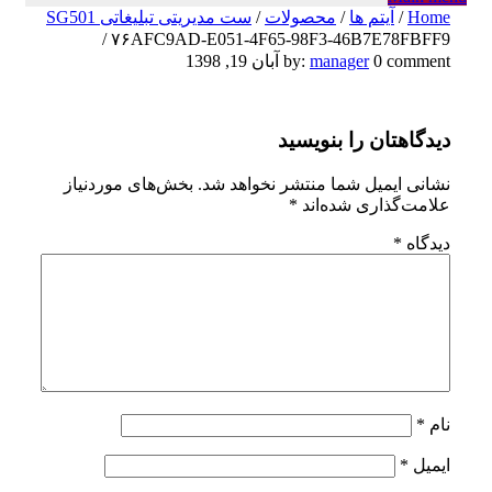
Home
/
آیتم ها
/
محصولات
/
ست مدیریتی تبلیغاتی SG501
/
۷۶AFC9AD-E051-4F65-98F3-46B7E78FBFF9
۷۶AFC9AD-
0 comment
manager
by:
آبان 19, 1398
E051-
دیدگاهتان را بنویسید
4F65-
98F3-
نشانی ایمیل شما منتشر نخواهد شد.
بخش‌های موردنیاز
علامت‌گذاری شده‌اند
*
46B7E78FBFF9
دیدگاه
*
نام
*
ایمیل
*