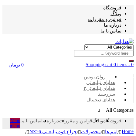
فروشگاه
وبلاگ
قوانین و مقررات
درباره ما
تماس با ما
Shopping cart
0 items
-
0
0
تومان
Categories
روان نویس
هدایای تبلیغاتی
هدایای تبلیغاتی۲
سررسید
هدایای دیجیتال
All Categories
Main
فروشگاه
وبلاگ
قوانین و مقررات
درباره ما
تماس با ما
menu
Home
آیتم ها
محصولات
چراغ قوه تبلیغاتی NZ26
/
/
/
/