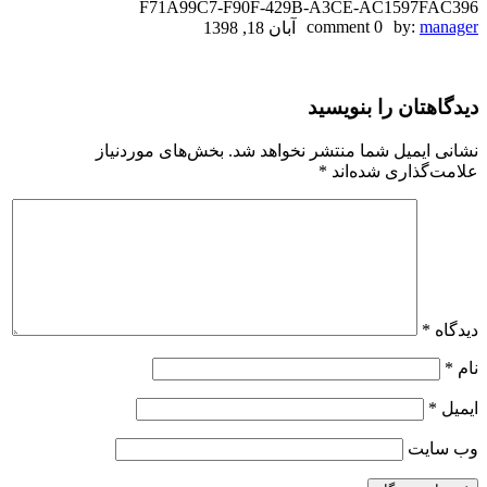
F71A99C7-F90F-429B-A3CE-AC1597FAC396
F71A99C7-
0 comment
by:
manager
آبان 18, 1398
F90F-
دیدگاهتان را بنویسید
429B-
A3CE-
نشانی ایمیل شما منتشر نخواهد شد.
بخش‌های موردنیاز
علامت‌گذاری شده‌اند
*
AC1597FAC396
دیدگاه
*
نام
*
ایمیل
*
وب‌ سایت