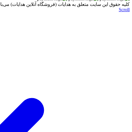
کليه حقوق اين سايت متعلق به هدایات (فروشگاه آنلاین هدایات) می‌با
Scroll