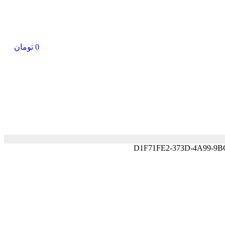
0
تومان
D1F71FE2-373D-4A99-9B