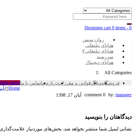
Shopping cart
0 items
-
0
Categories
روان نویس
هدایای تبلیغاتی
هدایای تبلیغاتی۲
سررسید
هدایای دیجیتال
All Categories
Main menu
فروشگاه
وبلاگ
قوانین و مقررات
درباره ما
تماس با ما
Home
آیت
/
D1F71FE2-
0 comment
by:
manager
آبان 17, 1398
373D-
دیدگاهتان را بنویسید
4A99-
9BCD-
نشانی ایمیل شما منتشر نخواهد شد.
بخش‌های موردنیاز علامت‌گذاری 