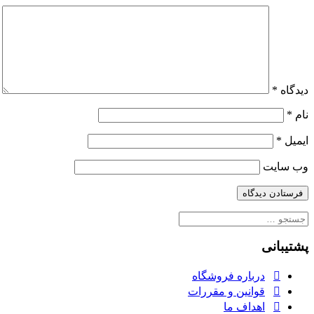
CE7E0024B644
دیدگاه
*
نام
*
ایمیل
*
وب‌ سایت
جستجو
برای:
پشتیبانی
درباره فروشگاه
قوانین و مقررات
اهداف ما