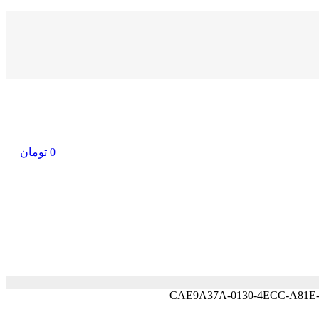
0
تومان
CAE9A37A-0130-4ECC-A81E