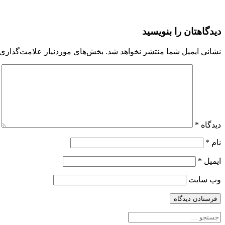
0130-
دیدگاهتان را بنویسید
4ECC-
A81E-
نشانی ایمیل شما منتشر نخواهد شد.
بخش‌های موردنیاز علامت‌گذاری 
C226E178C61E
دیدگاه
*
نام
*
ایمیل
*
وب‌ سایت
جستجو