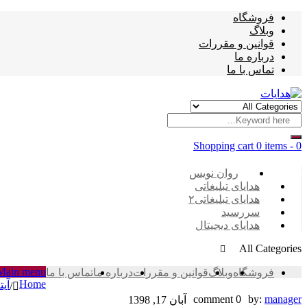
فروشگاه
وبلاگ
قوانین و مقررات
درباره ما
تماس با ما
Shopping cart
0 items
-
0
Categories
روان نویس
هدایای تبلیغاتی
هدایای تبلیغاتی۲
سررسید
هدایای دیجیتال
All Categories
Main menu
فروشگاه
وبلاگ
قوانین و مقررات
درباره ما
تماس با ما
Home
آیت
/
CAE9A37A-
0 comment
by:
manager
آبان 17, 1398