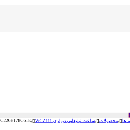
-C226E178C61E
م ها
محصولات
ساعت تبلیغاتی دیواری WCZ111
/
/
/