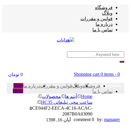
فروشگاه
وبلاگ
قوانین و مقررات
درباره ما
تماس با ما
Shopping cart
0 items
-
0
0
تومان
Main
Categories
فروشگاه
وبلاگ
قوانین و مقررات
درباره ما
menu
تماس با ما
Home
/
آیتم ها
/
محصولات
/
ساعت مچی تبلیغاتی HC35
/
۵CE944F2-EECA-4C16-ACAC-
2087B0A03090
۵CE944F2-
0 comment
by:
manager
آبان 16, 1398