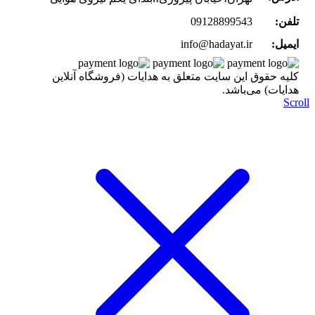
تلفن:
09128899543
ایمیل:
info@hadayat.ir
کليه حقوق اين سايت متعلق به هدایات (فروشگاه آنلاین
هدایات) می‌باشد.
Scr