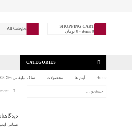
0
SHOPPING CART
0 items
-
0
تومان
CATEGORIES
Home
آیتم ها
محصولات
ساک تبلیغاتی CBA03
B08D96
B380-
ment
by:
5B67-
40E5-
دیدگاهتان
نشانی ایمی
AAF5-