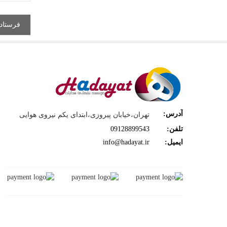
آدرس:
تهران،خیابان پیروزی،ابتدای یکم نیروی هوایی
تلفن:
09128899543
ایمیل:
info@hadayat.ir