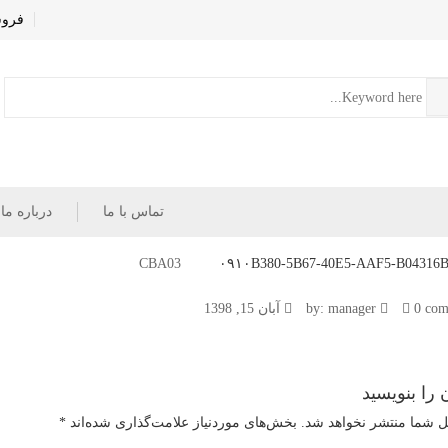
فروش
تماس با ما
درباره ما
۰۹۱۰B380-5B67-40E5-AAF5-B04316
۰۹۱۰
0 com
manager
آبان 15, 1398
 را بنویسید
ل شما منتشر نخواهد شد.
بخش‌های موردنیاز علامت‌گذاری شده‌اند
*