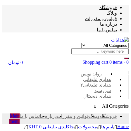
فروشگاه
وبلاگ
قوانین و مقررات
درباره ما
تماس با ما
Shopping cart
0 items
-
0
0
تومان
Categories
روان نویس
هدایای تبلیغاتی
هدایای تبلیغاتی۲
سررسید
هدایای دیجیتال
All Categories
Main
فروشگاه
وبلاگ
قوانین و مقررات
درباره ما
تماس با ما
menu
Home
آیتم ها
محصولات
جاکلیدی تبلیغاتی KHI10
/
/
/
/