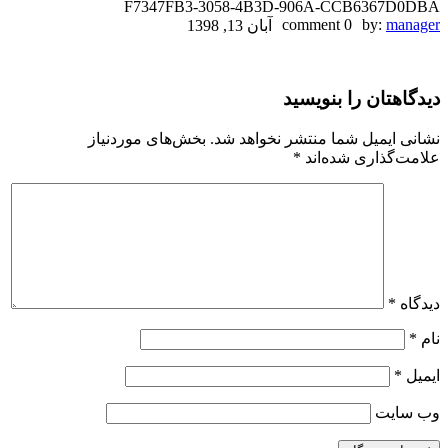
F7347FB3-3058-4B3D-906A-CCB6367D0DBA
F7347FB3-
0 comment
by:
manager
آبان 13, 1398
3058-
دیدگاهتان را بنویسید
4B3D-
906A-
نشانی ایمیل شما منتشر نخواهد شد.
بخش‌های موردنیاز
علامت‌گذاری شده‌اند
*
CCB6367D0DBA
دیدگاه
*
نام
*
ایمیل
*
وب‌ سایت