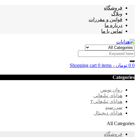
فروشگاه
وبلاگ
قوانین و مقررات
درباره ما
تماس با ما
0
0
تومان
-
0 items
Shopping cart
Categories
روان نویس
هدایای تبلیغاتی
هدایای تبلیغاتی۲
سررسید
هدایای دیجیتال
All Categories
فروشگاه