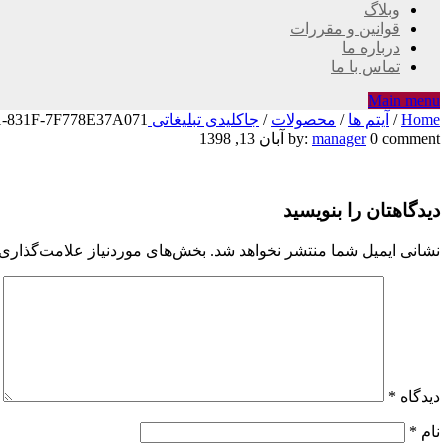
وبلاگ
قوانین و مقررات
درباره ما
تماس با ما
Main menu
Home
/
آیتم ها
/
محصولات
/
جاکلیدی تبلیغاتی KHZ16
-831F-7F778E37A071
D8F1B62A-
0 comment
manager
by:
آبان 13, 1398
AC25-
دیدگاهتان را بنویسید
4721-
831F-
نشانی ایمیل شما منتشر نخواهد شد.
بخش‌های موردنیاز علامت‌گذاری 
7F778E37A071
دیدگاه
*
نام
*