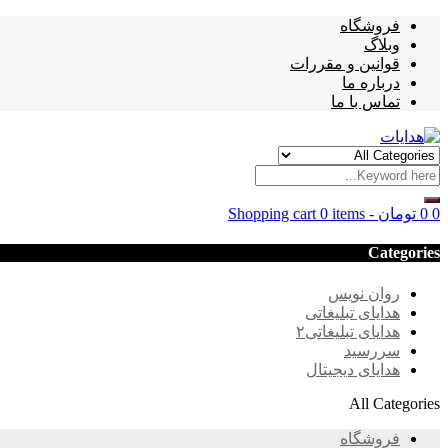
فروشگاه
وبلاگ
قوانین و مقررات
درباره ما
تماس با ما
0
0
تومان
-
0 items
Shopping cart
Categories
روان نویس
هدایای تبلیغاتی
هدایای تبلیغاتی۲
سررسید
هدایای دیجیتال
All Categories
فروشگاه