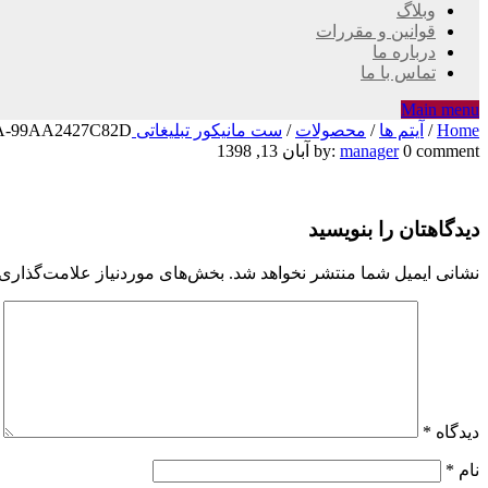
وبلاگ
قوانین و مقررات
درباره ما
تماس با ما
Main menu
Home
/
آیتم ها
/
محصولات
/
ست مانیکور تبلیغاتی G02
A-99AA2427C82D
۵B8BDAC6-
0 comment
manager
by:
آبان 13, 1398
8809-
دیدگاهتان را بنویسید
495C-
9C0A-
نشانی ایمیل شما منتشر نخواهد شد.
بخش‌های موردنیاز علامت‌گذاری 
99AA2427C82D
دیدگاه
*
نام
*