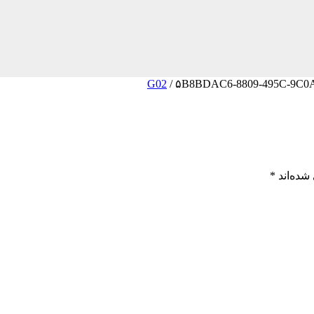
/
۵B8BDAC6-8809-495C-9C0
شده‌اند
*