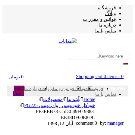
فروشگاه
وبلاگ
قوانین و مقررات
درباره ما
تماس با ما
Shopping cart
0 items
-
0
0
تومان
Main
Categories
فروشگاه
وبلاگ
قوانین و مقررات
درباره ما
menu
تماس با ما
Home
/
آیتم ها
/
محصولات
/
خودکار خودنویس روان نویس PG225
/
FF3EEB73-C5D0-49F0-9383-
EE38DF60E8DC
FF3EEB73-
0 comment
by:
manager
آبان 12, 1398