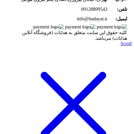
تلفن:
09128899543
ایمیل:
info@hadayat.ir
کليه حقوق اين سايت متعلق به هدایات (فروشگاه آنلاین
هدایات) می‌باشد.
Scr