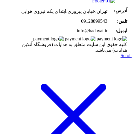
آدرس:
تهران،خیابان پیروزی،ابتدای یکم نیروی هوایی
تلفن:
09128899543
ایمیل:
info@hadayat.ir
کليه حقوق اين سايت متعلق به هدایات (فروشگاه آنلاین
هدایات) می‌باشد.
Scr