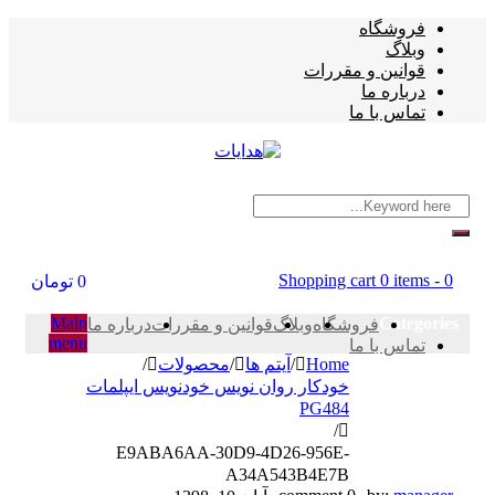
فروشگاه
وبلاگ
قوانین و مقررات
درباره ما
تماس با ما
Shopping cart
0 items
-
0
0
تومان
Main
Categories
فروشگاه
وبلاگ
قوانین و مقررات
درباره ما
menu
تماس با ما
Home
/
آیتم ها
/
محصولات
/
خودکار روان نویس خودنویس ایپلمات
PG484
/
E9ABA6AA-30D9-4D26-956E-
A34A543B4E7B