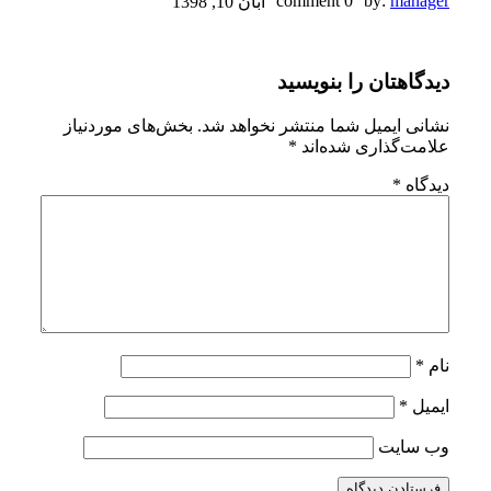
E9ABA6AA-
0 comment
by:
manager
آبان 10, 1398
30D9-
دیدگاهتان را بنویسید
4D26-
956E-
نشانی ایمیل شما منتشر نخواهد شد.
بخش‌های موردنیاز
علامت‌گذاری شده‌اند
*
A34A543B4E7B
دیدگاه
*
نام
*
ایمیل
*
وب‌ سایت