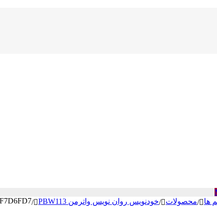
7F7D6FD7
م ها
محصولات
خودنویس روان نویس واترمن PBW113
/
/
/