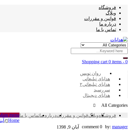
فروشگاه
وبلاگ
قوانین و مقررات
درباره ما
تماس با ما
Shopping cart
0 items
-
0
Categories
روان نویس
هدایای تبلیغاتی
هدایای تبلیغاتی۲
سررسید
هدایای دیجیتال
All Categories
Main menu
فروشگاه
وبلاگ
قوانین و مقررات
درباره ما
تماس با ما
Home
آیت
/
EFB4BA6B-
0 comment
by:
manager
آبان 9, 1398