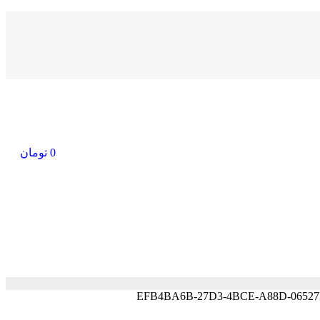
0
تومان
EFB4BA6B-27D3-4BCE-A88D-0652