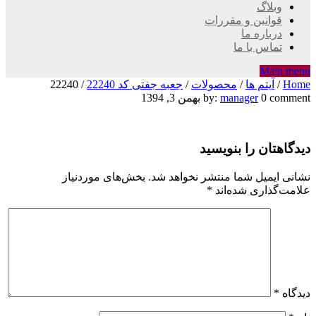
وبلاگ
قوانین و مقررات
درباره ما
تماس با ما
Main menu
Home
/
آیتم ها
/
محصولات
/
جعبه جفتی کد 22240
/
22240
22240
0 comment
manager
by:
بهمن 3, 1394
دیدگاهتان را بنویسید
نشانی ایمیل شما منتشر نخواهد شد.
بخش‌های موردنیاز
علامت‌گذاری شده‌اند
*
دیدگاه
*