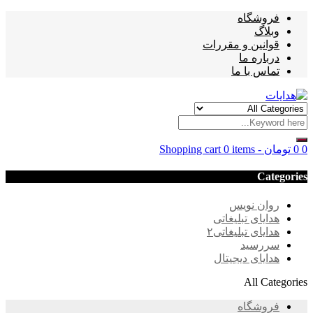
فروشگاه
وبلاگ
قوانین و مقررات
درباره ما
تماس با ما
0
0
تومان
-
0 items
Shopping cart
Categories
روان نویس
هدایای تبلیغاتی
هدایای تبلیغاتی۲
سررسید
هدایای دیجیتال
All Categories
فروشگاه