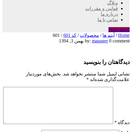
وبلاگ
قوانین و مقررات
درباره ما
تماس با ما
Main menu
Home
/
آیتم ها
/
محصولات
/
کد 601
/
601
601
0 comment
manager
by:
بهمن 3, 1394
دیدگاهتان را بنویسید
نشانی ایمیل شما منتشر نخواهد شد.
بخش‌های موردنیاز
علامت‌گذاری شده‌اند
*
دیدگاه
*