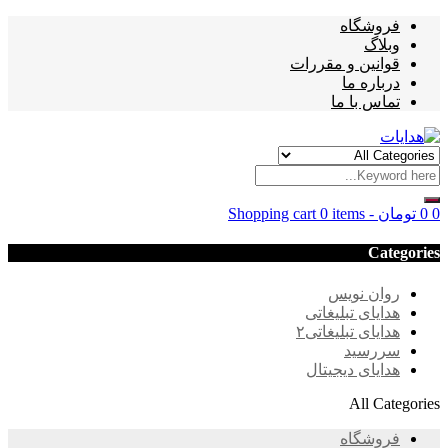
فروشگاه
وبلاگ
قوانین و مقررات
درباره ما
تماس با ما
0
0
تومان
-
0 items
Shopping cart
Categories
روان نویس
هدایای تبلیغاتی
هدایای تبلیغاتی۲
سررسید
هدایای دیجیتال
All Categories
فروشگاه