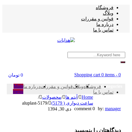
فروشگاه
وبلاگ
قوانین و مقررات
درباره ما
تماس با ما
Shopping cart
0 items
-
0
0
تومان
Main
Categories
فروشگاه
وبلاگ
قوانین و مقررات
درباره ما
menu
تماس با ما
Home
/
آیتم ها
/
محصولات
/
ساعت دیواری ( 5179)
/
aluplast-5179
aluplast-
0 comment
by:
manager
دی 30, 1394
5179
دیدگاهتان را بنویسید