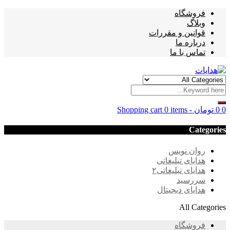
فروشگاه
وبلاگ
قوانین و مقررات
درباره ما
تماس با ما
0
0
تومان
-
0 items
Shopping cart
Categories
روان نویس
هدایای تبلیغاتی
هدایای تبلیغاتی۲
سررسید
هدایای دیجیتال
All Categories
فروشگاه