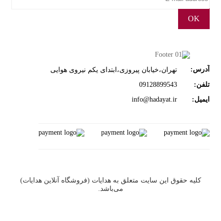
OK
رس:
تهران،خیابان پیروزی،ابتدای یکم نیروی هوایی
فن:
09128899543
میل:
info@hadayat.ir
کليه حقوق اين سايت متعلق به هدایات (فروشگاه آنلاین هدایات)
می‌باشد.