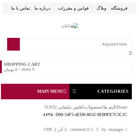
فروشگاه
وبلاگ
قوانین و مقررات
درباره ما
تماس با ما
0
SHOPPING CART
-
0 items
0
تومان
MAIN MENU
CATEGORIE
Home
آیتم ها
محصولات
فلش تبلیغاتی UE02
۸۷۳۵۰D60-54F5-4ED0-8632-9EB9FE7C3C1C
۸۷۳۵۰D60-
by:
manager
0 comment
آذر 2, 1398
54F5-