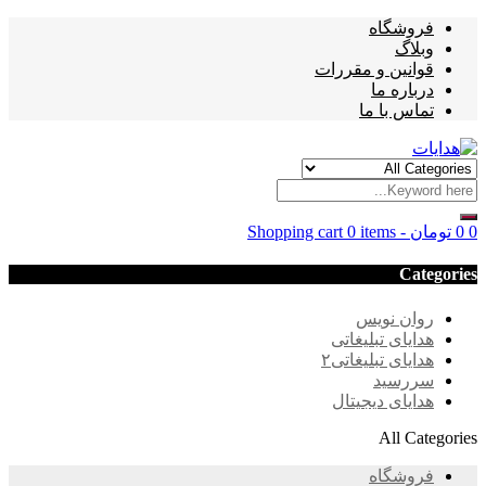
فروشگاه
وبلاگ
قوانین و مقررات
درباره ما
تماس با ما
0
0
تومان
-
0 items
Shopping cart
Categories
روان نویس
هدایای تبلیغاتی
هدایای تبلیغاتی۲
سررسید
هدایای دیجیتال
All Categories
فروشگاه