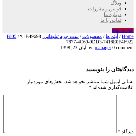
وبلاگ
قوانین و مقررات
درباره ما
تماس با ما
Main menu
Home
/
آیتم ها
/
محصولات
/
ست چرم تبلیغاتی BI05
۹۰B49698-
/
7877-4C69-9DD3-7416E0F4F922
۹۰B49698-
0 comment
manager
by:
آبان 23, 1398
7877-
دیدگاهتان را بنویسید
4C69-
9DD3-
نشانی ایمیل شما منتشر نخواهد شد.
بخش‌های موردنیاز
علامت‌گذاری شده‌اند
*
7416E0F4F922
دیدگاه
*