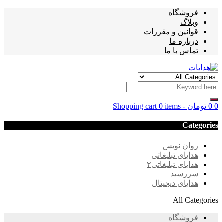
فروشگاه
وبلاگ
قوانین و مقررات
درباره ما
تماس با ما
0
0
تومان
-
0 items
Shopping cart
Categories
روان نویس
هدایای تبلیغاتی
هدایای تبلیغاتی۲
سررسید
هدایای دیجیتال
All Categories
فروشگاه