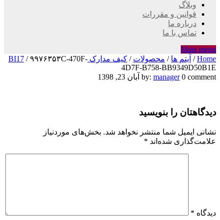
وبلاگ
قوانین و مقررات
درباره ما
تماس با ما
Main menu
Home
/
آیتم ها
/
محصولات
/
کیف مدارک BI17
۹۹۷۶۳۵۳C-470F-
/
4D7F-B758-BB9349D50B1E
۹۹۷۶۳۵۳C-
0 comment
manager
by:
آبان 23, 1398
470F-
دیدگاهتان را بنویسید
4D7F-
B758-
نشانی ایمیل شما منتشر نخواهد شد.
بخش‌های موردنیاز
علامت‌گذاری شده‌اند
*
BB9349D50B1E
دیدگاه
*