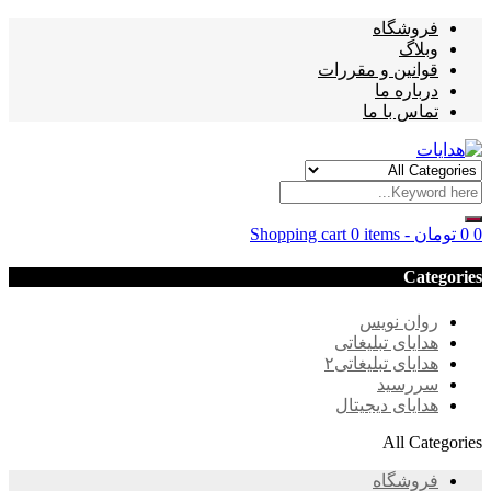
فروشگاه
وبلاگ
قوانین و مقررات
درباره ما
تماس با ما
0
0
تومان
-
0 items
Shopping cart
Categories
روان نویس
هدایای تبلیغاتی
هدایای تبلیغاتی۲
سررسید
هدایای دیجیتال
All Categories
فروشگاه