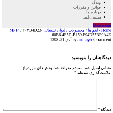
وبلاگ
قوانین و مقررات
درباره ما
تماس با ما
Main menu
Home
/
آیتم ها
/
محصولات
/
لیوان تبلیغاتی MP14
۲۰۲B4D23-
/
60B6-4E5D-B159-F94D55BF0A4E
۲۰۲B4D23-
0 comment
manager
by:
آبان 21, 1398
60B6-
دیدگاهتان را بنویسید
4E5D-
B159-
نشانی ایمیل شما منتشر نخواهد شد.
بخش‌های موردنیاز
علامت‌گذاری شده‌اند
*
F94D55BF0A4E
دیدگاه
*