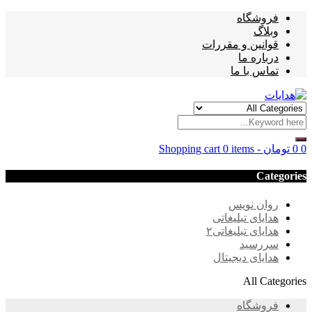
فروشگاه
وبلاگ
قوانین و مقررات
درباره ما
تماس با ما
0
0
تومان
-
0 items
Shopping cart
Categories
روان نویس
هدایای تبلیغاتی
هدایای تبلیغاتی۲
سررسید
هدایای دیجیتال
All Categories
فروشگاه