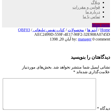
وبلاگ
قوانین و مقررات
درباره ما
تماس با ما
Main menu
Home
/
آیتم ها
/
محصولات
/
کتاب نفیس تبلیغاتی QBF03
/
AEC2499D-559F-4E17-90F2-32E908A0745D
AEC2499D-
0 comment
manager
by:
آبان 20, 1398
559F-
دیدگاهتان را بنویسید
4E17-
90F2-
نشانی ایمیل شما منتشر نخواهد شد.
بخش‌های موردنیاز
علامت‌گذاری شده‌اند
*
32E908A0745D
دیدگاه
*