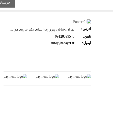
آدرس:
تهران،خیابان پیروزی،ابتدای یکم نیروی هوایی
تلفن:
09128899543
ایمیل:
info@hadayat.ir