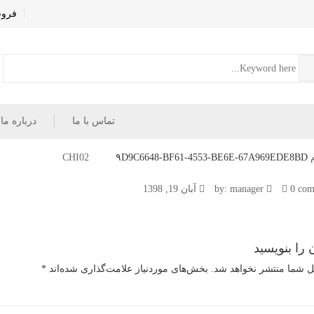
فروش
تماس با ما
درباره ما
C
۹D9C6648-BF61-4553-BE6E-67A969EDE8BD
۹D9C
0 com
manager
آبان 19, 1398
 را بنویسید
ل شما منتشر نخواهد شد.
بخش‌های موردنیاز علامت‌گذاری شده‌اند
*
67A969E