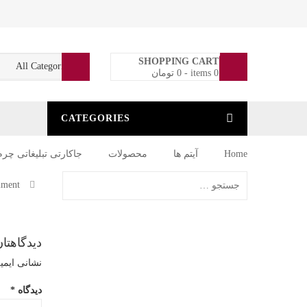
0
SHOPPING CART
0 items
-
0
تومان
CATEGORIES
Home
آیتم ها
محصولات
جاکارتی تبلیغاتی چرم HI02
6648-
ment
by:
BF61-
4553-
دیدگاهتان
نشانی ایمی
BE6E-
دیدگاه
*
DE8BD