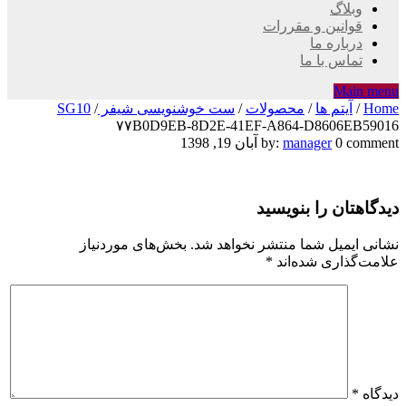
وبلاگ
قوانین و مقررات
درباره ما
تماس با ما
Main menu
Home
/
آیتم ها
/
محصولات
/
ست خوشنویسی شیفر SG10
/
۷۷B0D9EB-8D2E-41EF-A864-D8606EB59016
۷۷B0D9EB-
0 comment
manager
by:
آبان 19, 1398
8D2E-
دیدگاهتان را بنویسید
41EF-
A864-
نشانی ایمیل شما منتشر نخواهد شد.
بخش‌های موردنیاز
علامت‌گذاری شده‌اند
*
D8606EB59016
دیدگاه
*