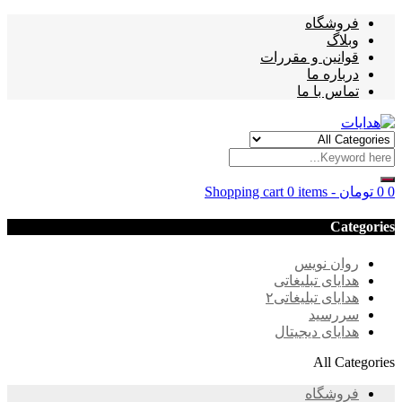
فروشگاه
وبلاگ
قوانین و مقررات
درباره ما
تماس با ما
0
0
تومان
-
0 items
Shopping cart
Categories
روان نویس
هدایای تبلیغاتی
هدایای تبلیغاتی۲
سررسید
هدایای دیجیتال
All Categories
فروشگاه