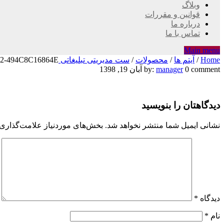
وبلاگ
قوانین و مقررات
درباره ما
تماس با ما
Main menu
Home
/
آیتم ها
/
محصولات
/
ست مدیریتی تبلیغاتی SA123
72-494C8C16864E
۹DB55633-
0 comment
manager
by:
آبان 19, 1398
7FA4-
دیدگاهتان را بنویسید
4445-
A972-
نشانی ایمیل شما منتشر نخواهد شد.
بخش‌های موردنیاز علامت‌گذاری 
494C8C16864E
دیدگاه
*
نام
*