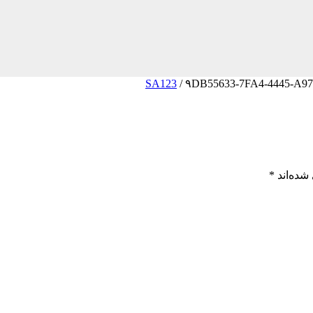
/
۹DB55633-7FA4-4445-A9
شده‌اند
*