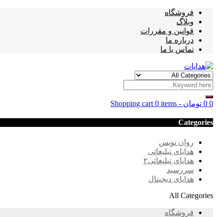
فروشگاه
وبلاگ
قوانین و مقررات
درباره ما
تماس با ما
0
0
تومان
-
0 items
Shopping cart
Categories
روان نویس
هدایای تبلیغاتی
هدایای تبلیغاتی۲
سررسید
هدایای دیجیتال
All Categories
فروشگاه