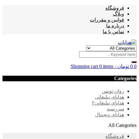
فروشگاه
وبلاگ
قوانین و مقررات
درباره ما
تماس با ما
0
0
تومان
-
0 items
Shopping cart
Categories
روان نویس
هدایای تبلیغاتی
هدایای تبلیغاتی۲
سررسید
هدایای دیجیتال
All Categories
فروشگاه