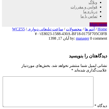
وبلاگ
قوانین و مقررات
درباره ما
تماس با ما
Main menu
Home
/
آیتم ها
/
محصولات
/
ساعت تبلیغاتی دیواری WCZ55
/
۷۰۱E8023-1588-430A-BF18-0175F705C0FB
۷۰۱E8023-
0 comment
manager
by:
آبان 17, 1398
1588-
دیدگاهتان را بنویسید
430A-
BF18-
نشانی ایمیل شما منتشر نخواهد شد.
بخش‌های موردنیاز
علامت‌گذاری شده‌اند
*
0175F705C0FB
دیدگاه
*