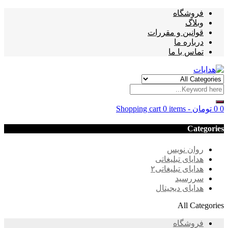
فروشگاه
وبلاگ
قوانین و مقررات
درباره ما
تماس با ما
0
0
تومان
-
0 items
Shopping cart
Categories
روان نویس
هدایای تبلیغاتی
هدایای تبلیغاتی۲
سررسید
هدایای دیجیتال
All Categories
فروشگاه