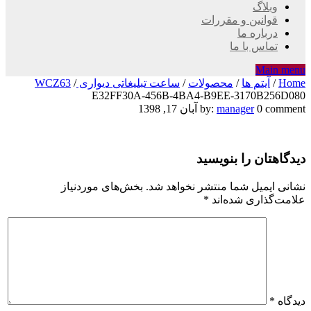
وبلاگ
قوانین و مقررات
درباره ما
تماس با ما
Main menu
Home
/
آیتم ها
/
محصولات
/
ساعت تبلیغاتی دیواری WCZ63
/
E32FF30A-456B-4BA4-B9EE-3170B256D080
E32FF30A-
0 comment
manager
by:
آبان 17, 1398
456B-
دیدگاهتان را بنویسید
4BA4-
B9EE-
نشانی ایمیل شما منتشر نخواهد شد.
بخش‌های موردنیاز
علامت‌گذاری شده‌اند
*
3170B256D080
دیدگاه
*