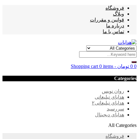
فروشگاه
وبلاگ
قوانین و مقررات
درباره ما
تماس با ما
0
0
تومان
-
0 items
Shopping cart
Categories
روان نویس
هدایای تبلیغاتی
هدایای تبلیغاتی۲
سررسید
هدایای دیجیتال
All Categories
فروشگاه