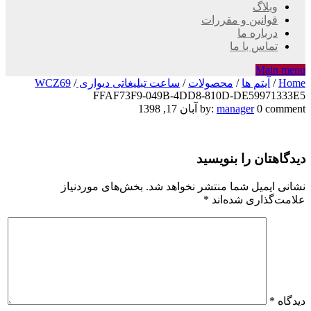
وبلاگ
قوانین و مقررات
درباره ما
تماس با ما
Main menu
Home
/
آیتم ها
/
محصولات
/
ساعت تبلیغاتی دیواری WCZ69
/
FFAF73F9-049B-4DD8-810D-DE59971333E5
FFAF73F9-
0 comment
manager
by:
آبان 17, 1398
049B-
دیدگاهتان را بنویسید
4DD8-
810D-
نشانی ایمیل شما منتشر نخواهد شد.
بخش‌های موردنیاز
علامت‌گذاری شده‌اند
*
DE59971333E5
دیدگاه
*