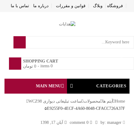
فروشگاه
وبلاگ
قوانین و مقررات
درباره ما
تماس با ما
0
SHOPPING CART
-
0 items
0
تومان
MAIN MENU
CATEGORIES
Home
آیتم ها
محصولات
ساعت تبلیغاتی دیواری WCZ98
۵E9255F0-4ECF-4A60-8048-CFACC726A37F
۵E9255F0-
by:
manager
0 comment
آبان 17, 1398