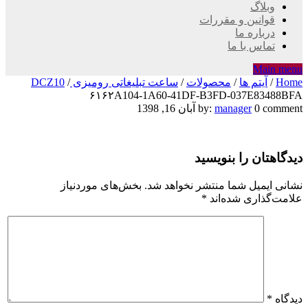
وبلاگ
قوانین و مقررات
درباره ما
تماس با ما
Main menu
Home
/
آیتم ها
/
محصولات
/
ساعت تبلیغاتی رومیزی DCZ10
/
۶۱۶۲A104-1A60-41DF-B3FD-037E83488BFA
۶۱۶۲A104-
0 comment
manager
by:
آبان 16, 1398
1A60-
دیدگاهتان را بنویسید
41DF-
B3FD-
نشانی ایمیل شما منتشر نخواهد شد.
بخش‌های موردنیاز
علامت‌گذاری شده‌اند
*
037E83488BFA
دیدگاه
*