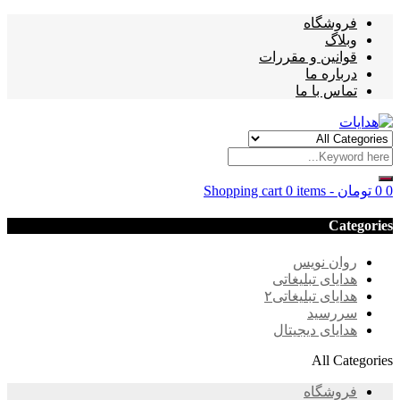
فروشگاه
وبلاگ
قوانین و مقررات
درباره ما
تماس با ما
0
0
تومان
-
0 items
Shopping cart
Categories
روان نویس
هدایای تبلیغاتی
هدایای تبلیغاتی۲
سررسید
هدایای دیجیتال
All Categories
فروشگاه