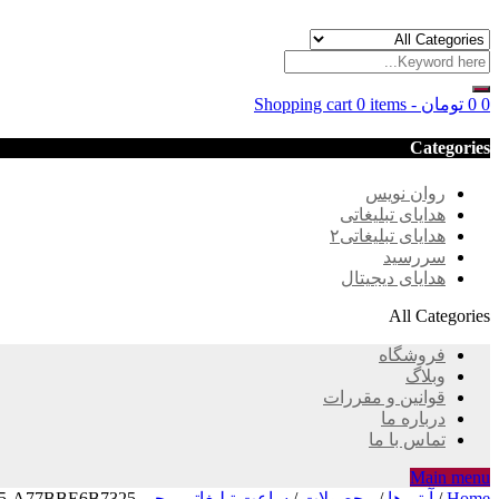
0
0
تومان
-
0 items
Shopping cart
Categories
روان نویس
هدایای تبلیغاتی
هدایای تبلیغاتی۲
سررسید
هدایای دیجیتال
All Categories
فروشگاه
وبلاگ
قوانین و مقررات
درباره ما
تماس با ما
Main menu
Home
/
آیتم ها
/
محصولات
/
ساعت تبلیغاتی مچی HC01
C5-A77BBE6B7325