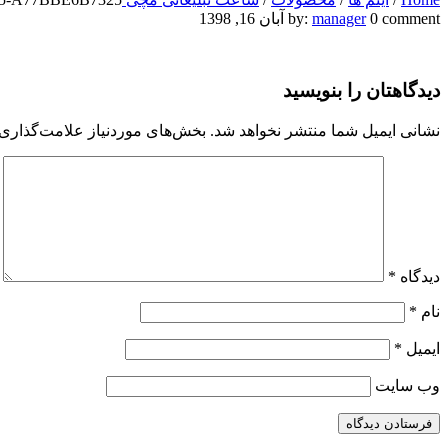
E34FA460-
0 comment
manager
by:
آبان 16, 1398
4206-
دیدگاهتان را بنویسید
492C-
ABC5-
نشانی ایمیل شما منتشر نخواهد شد.
بخش‌های موردنیاز علامت‌گذاری 
A77BBE6B7325
دیدگاه
*
نام
*
ایمیل
*
وب‌ سایت