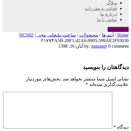
وبلاگ
قوانین و مقررات
درباره ما
تماس با ما
Main menu
Home
/
آیتم ها
/
محصولات
/
ساعت تبلیغاتی مچی HCS02
/
۲۱۷۷۴A5B-28F1-42A6-9905-599AE2F93030
۲۱۷۷۴A5B-
0 comment
manager
by:
آبان 16, 1398
28F1-
دیدگاهتان را بنویسید
42A6-
9905-
نشانی ایمیل شما منتشر نخواهد شد.
بخش‌های موردنیاز
علامت‌گذاری شده‌اند
*
599AE2F93030
دیدگاه
*