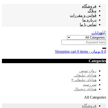
فروشگاه
وبلاگ
قوانین و مقررات
درباره ما
تماس با ما
0
0
تومان
-
0 items
Shopping cart
Categories
روان نویس
هدایای تبلیغاتی
هدایای تبلیغاتی۲
سررسید
هدایای دیجیتال
All Categories
فروشگاه