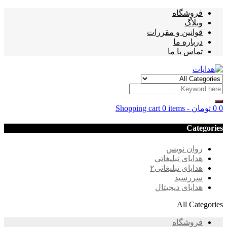
فروشگاه
وبلاگ
قوانین و مقررات
درباره ما
تماس با ما
0
0
تومان
-
0 items
Shopping cart
Categories
روان نویس
هدایای تبلیغاتی
هدایای تبلیغاتی۲
سررسید
هدایای دیجیتال
All Categories
فروشگاه