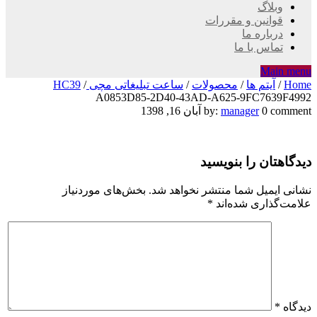
وبلاگ
قوانین و مقررات
درباره ما
تماس با ما
Main menu
Home
/
آیتم ها
/
محصولات
/
ساعت تبلیغاتی مچی HC39
/
A0853D85-2D40-43AD-A625-9FC7639F4992
A0853D85-
0 comment
manager
by:
آبان 16, 1398
2D40-
دیدگاهتان را بنویسید
43AD-
A625-
نشانی ایمیل شما منتشر نخواهد شد.
بخش‌های موردنیاز
علامت‌گذاری شده‌اند
*
9FC7639F4992
دیدگاه
*