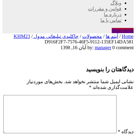
وبلاگ
قوانین و مقررات
درباره ما
تماس با ما
Main menu
Home
/
آیتم ها
/
محصولات
/
جاکلیدی تبلیغاتی مدول KHM23
/
D916F2F7-7576-46F5-9112-135EF14DA581
D916F2F7-
0 comment
manager
by:
آبان 16, 1398
7576-
دیدگاهتان را بنویسید
46F5-
9112-
نشانی ایمیل شما منتشر نخواهد شد.
بخش‌های موردنیاز
علامت‌گذاری شده‌اند
*
135EF14DA581
دیدگاه
*