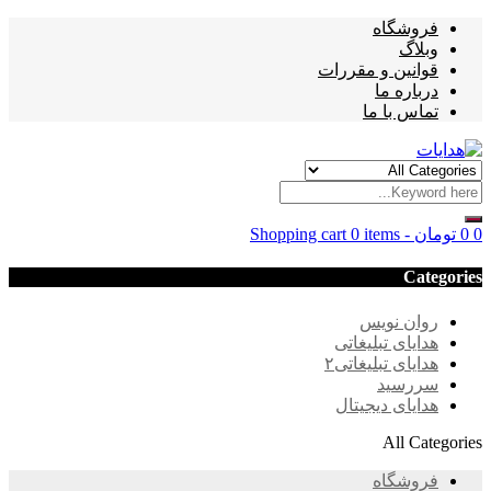
فروشگاه
وبلاگ
قوانین و مقررات
درباره ما
تماس با ما
0
0
تومان
-
0 items
Shopping cart
Categories
روان نویس
هدایای تبلیغاتی
هدایای تبلیغاتی۲
سررسید
هدایای دیجیتال
All Categories
فروشگاه