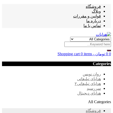
فروشگاه
وبلاگ
قوانین و مقررات
درباره ما
تماس با ما
0
0
تومان
-
0 items
Shopping cart
Categories
روان نویس
هدایای تبلیغاتی
هدایای تبلیغاتی۲
سررسید
هدایای دیجیتال
All Categories
فروشگاه