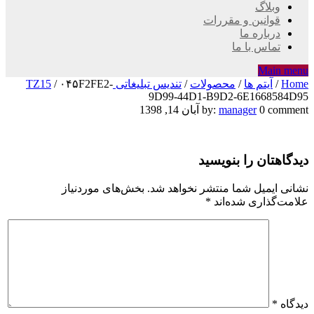
وبلاگ
قوانین و مقررات
درباره ما
تماس با ما
Main menu
Home
/
آیتم ها
/
محصولات
/
تندیس تبلیغاتی TZ15
۰۴۵F2FE2-
/
9D99-44D1-B9D2-6E1668584D95
۰۴۵F2FE2-
0 comment
manager
by:
آبان 14, 1398
9D99-
دیدگاهتان را بنویسید
44D1-
B9D2-
نشانی ایمیل شما منتشر نخواهد شد.
بخش‌های موردنیاز
علامت‌گذاری شده‌اند
*
6E1668584D95
دیدگاه
*