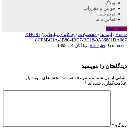
وبلاگ
قوانین و مقررات
درباره ما
تماس با ما
Main menu
Home
/
آیتم ها
/
محصولات
/
جاکلیدی تبلیغاتی KHG81
/
۵CF5BC1A-8B80-4BC7-BC18-9A86881DA087
۵CF5BC1A-
0 comment
manager
by:
آبان 14, 1398
8B80-
دیدگاهتان را بنویسید
4BC7-
BC18-
نشانی ایمیل شما منتشر نخواهد شد.
بخش‌های موردنیاز
علامت‌گذاری شده‌اند
*
9A86881DA087
دیدگاه
*