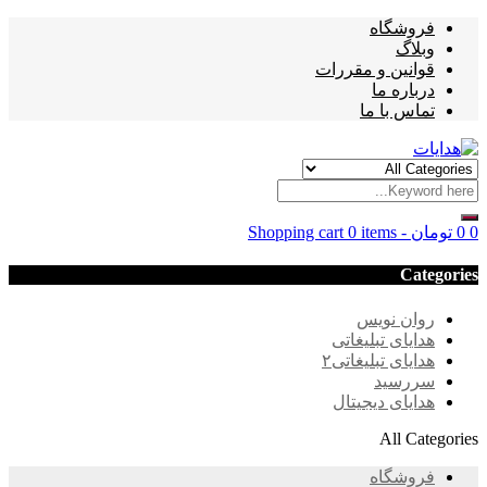
فروشگاه
وبلاگ
قوانین و مقررات
درباره ما
تماس با ما
0
0
تومان
-
0 items
Shopping cart
Categories
روان نویس
هدایای تبلیغاتی
هدایای تبلیغاتی۲
سررسید
هدایای دیجیتال
All Categories
فروشگاه