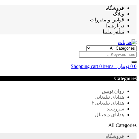
فروشگاه
وبلاگ
قوانین و مقررات
درباره ما
تماس با ما
0
0
تومان
-
0 items
Shopping cart
Categories
روان نویس
هدایای تبلیغاتی
هدایای تبلیغاتی۲
سررسید
هدایای دیجیتال
All Categories
فروشگاه