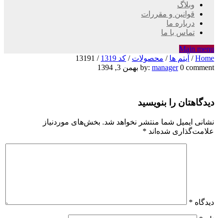
وبلاگ
قوانین و مقررات
درباره ما
تماس با ما
Main menu
Home
/
آیتم ها
/
محصولات
/
کد 1319
/
13191
13191
0 comment
manager
by:
بهمن 3, 1394
دیدگاهتان را بنویسید
نشانی ایمیل شما منتشر نخواهد شد.
بخش‌های موردنیاز
علامت‌گذاری شده‌اند
*
دیدگاه
*