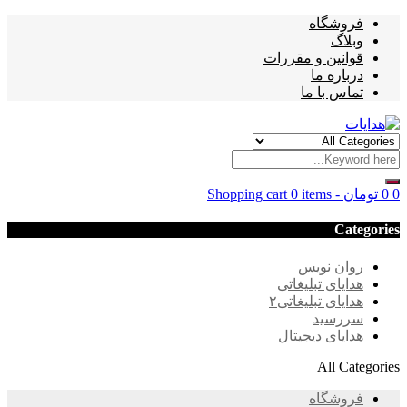
فروشگاه
وبلاگ
قوانین و مقررات
درباره ما
تماس با ما
0
0
تومان
-
0 items
Shopping cart
Categories
روان نویس
هدایای تبلیغاتی
هدایای تبلیغاتی۲
سررسید
هدایای دیجیتال
All Categories
فروشگاه