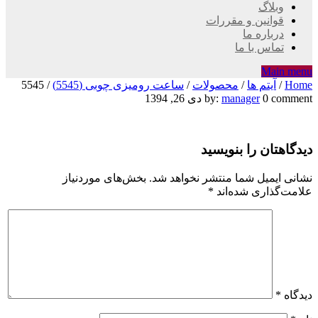
وبلاگ
قوانین و مقررات
درباره ما
تماس با ما
Main menu
Home
/
آیتم ها
/
محصولات
/
ساعت رومیزی چوبی (5545)
/
5545
5545
0 comment
manager
by:
دی 26, 1394
دیدگاهتان را بنویسید
نشانی ایمیل شما منتشر نخواهد شد.
بخش‌های موردنیاز
علامت‌گذاری شده‌اند
*
دیدگاه
*