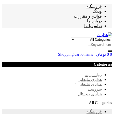
فروشگاه
وبلاگ
قوانین و مقررات
درباره ما
تماس با ما
0
0
تومان
-
0 items
Shopping cart
Categories
روان نویس
هدایای تبلیغاتی
هدایای تبلیغاتی۲
سررسید
هدایای دیجیتال
All Categories
فروشگاه