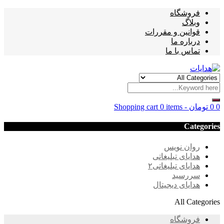
فروشگاه
وبلاگ
قوانین و مقررات
درباره ما
تماس با ما
0
0
تومان
-
0 items
Shopping cart
Categories
روان نویس
هدایای تبلیغاتی
هدایای تبلیغاتی۲
سررسید
هدایای دیجیتال
All Categories
فروشگاه