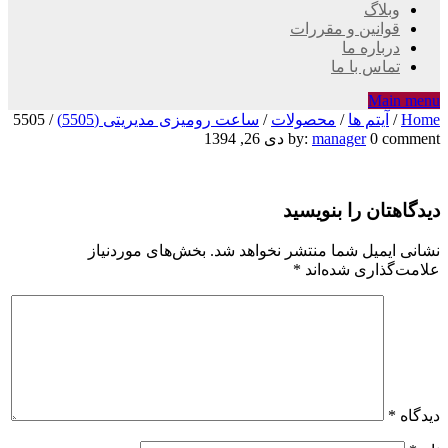
وبلاگ
قوانین و مقررات
درباره ما
تماس با ما
Main menu
Home
/
آیتم ها
/
محصولات
/
ساعت رومیزی مدیریتی (5505)
/
5505
5505
0 comment
manager
by:
دی 26, 1394
دیدگاهتان را بنویسید
نشانی ایمیل شما منتشر نخواهد شد.
بخش‌های موردنیاز
علامت‌گذاری شده‌اند
*
دیدگاه
*