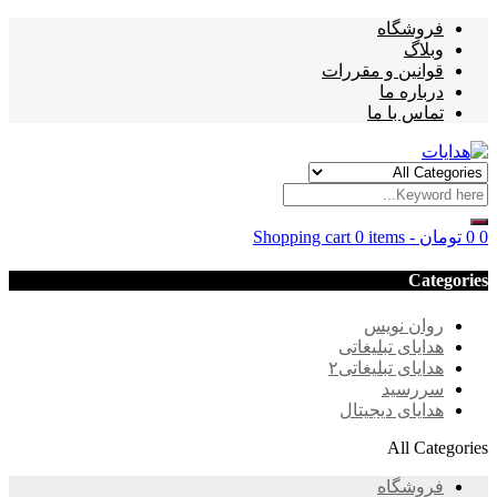
فروشگاه
وبلاگ
قوانین و مقررات
درباره ما
تماس با ما
0
0
تومان
-
0 items
Shopping cart
Categories
روان نویس
هدایای تبلیغاتی
هدایای تبلیغاتی۲
سررسید
هدایای دیجیتال
All Categories
فروشگاه