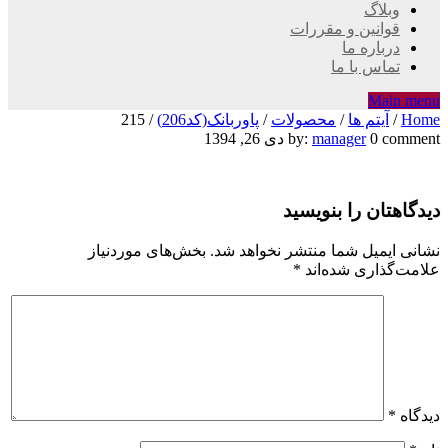
وبلاگ
قوانین و مقررات
درباره ما
تماس با ما
Main menu
Home
/
آیتم ها
/
محصولات
/
پاوربانک(کد206)
/
215
215
0 comment
manager
by:
دی 26, 1394
دیدگاهتان را بنویسید
نشانی ایمیل شما منتشر نخواهد شد.
بخش‌های موردنیاز
علامت‌گذاری شده‌اند
*
دیدگاه
*