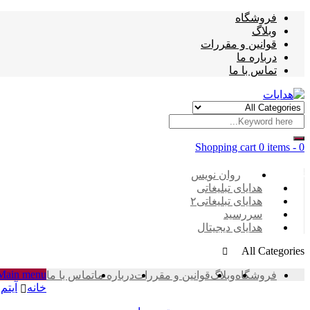
فروشگاه
وبلاگ
قوانین و مقررات
درباره ما
تماس با ما
Shopping cart
0 items
-
0
Categories
روان نویس
هدایای تبلیغاتی
هدایای تبلیغاتی۲
سررسید
هدایای دیجیتال
All Categories
Main menu
فروشگاه
وبلاگ
قوانین و مقررات
درباره ما
تماس با ما
خانه
آیتم 