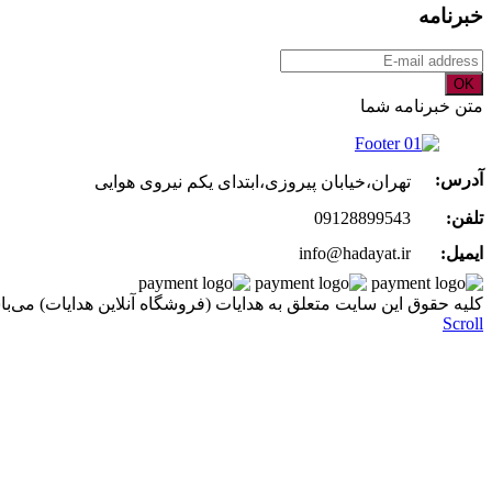
خبرنامه
OK
متن خبرنامه شما
آدرس:
تهران،خیابان پیروزی،ابتدای یکم نیروی هوایی
تلفن:
09128899543
ایمیل:
info@hadayat.ir
کليه حقوق اين سايت متعلق به هدایات (فروشگاه آنلاین هدایات) می‌با
Scroll