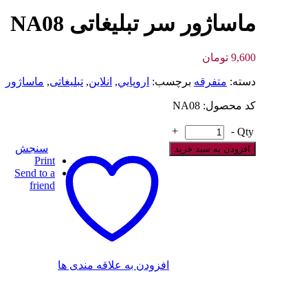
ماساژور سر تبلیغاتی NA08
9,600
تومان
دسته:
متفرقه
برچسب:
اروپايي
,
انلاین
,
تبلیغاتی
,
ماساژور
کد محصول: NA08
+
-
Qty
سنجش
افزودن به سبد خرید
Print
Send to a
friend
افزودن به علاقه مندی ها