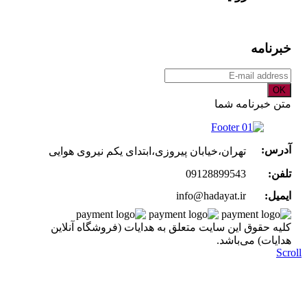
خبرنامه
OK
متن خبرنامه شما
آدرس:
تهران،خیابان پیروزی،ابتدای یکم نیروی هوایی
تلفن:
09128899543
ایمیل:
info@hadayat.ir
کليه حقوق اين سايت متعلق به هدایات (فروشگاه آنلاین
هدایات) می‌باشد.
Scr