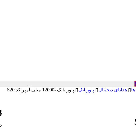
ها
هدایای دیجیتال
پاوربانک
پاور بانک -12000 میلی آمپر کد S20
پا
د