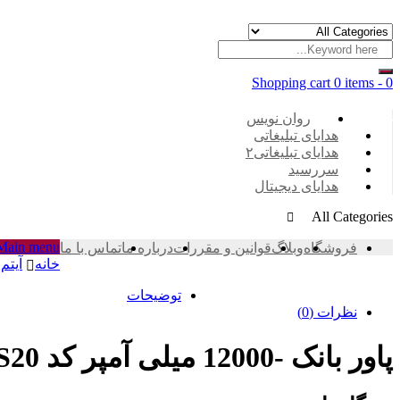
Shopping cart
0 items
-
0
Categories
روان نویس
هدایای تبلیغاتی
هدایای تبلیغاتی۲
سررسید
هدایای دیجیتال
All Categories
Main menu
فروشگاه
وبلاگ
قوانین و مقررات
درباره ما
تماس با ما
خانه
آیتم 
توضیحات
نظرات (0)
پاور بانک -12000 میلی آمپر کد S20