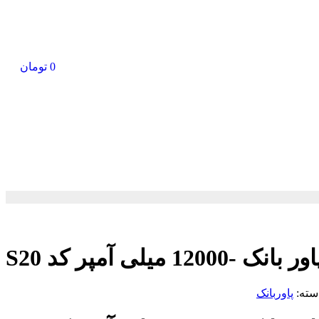
0
تومان
ور بانک -12000 میلی آمپر کد S20
سته:
پاوربانک